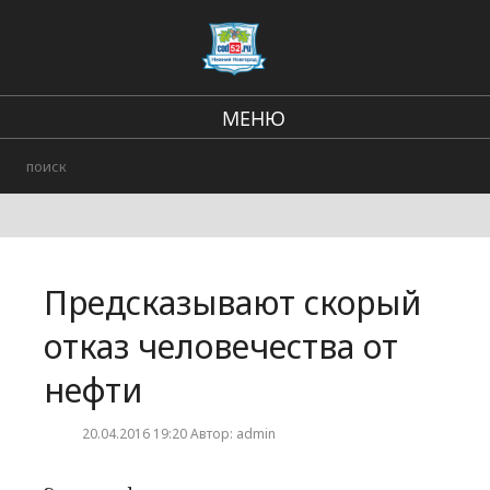
МЕНЮ
Региональные новости
В стране и мире
Происшествия
Предсказывают скорый
Городские события
отказ человечества от
нефти
20.04.2016 19:20 Автор: admin