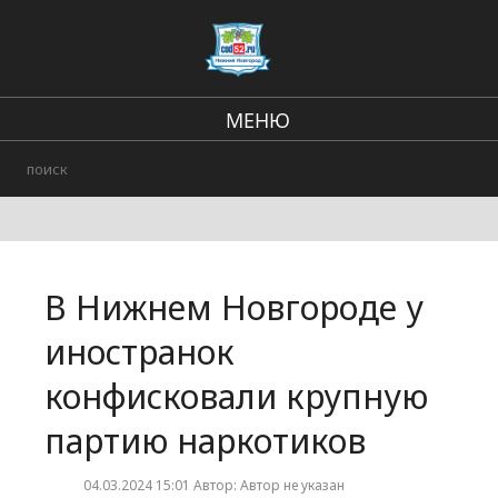
МЕНЮ
Региональные новости
В стране и мире
Происшествия
В Нижнем Новгороде у
Городские события
иностранок
конфисковали крупную
партию наркотиков
04.03.2024 15:01 Автор: Автор не указан