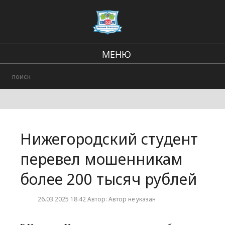
МЕНЮ
Региональные новости
В стране и мире
Происшествия
Нижегородский студент
Городские события
перевел мошенникам
более 200 тысяч рублей
26.03.2025 18:42 Автор: Автор не указан