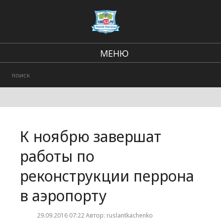
МЕНЮ
Региональные новости
В стране и мире
Происшествия
К ноябрю завершат
Городские события
работы по
реконструкции перрона
в аэропорту
29.09.2016 07:22 Автор: ruslantkachenko