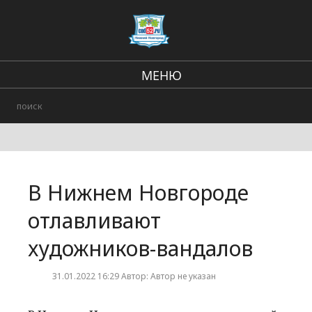
МЕНЮ
Региональные новости
В стране и мире
Происшествия
В Нижнем Новгороде
Городские события
отлавливают
художников-вандалов
31.01.2022 16:29 Автор: Автор не указан