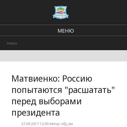
МЕНЮ
Региональные новости
В стране и мире
Происшествия
Матвиенко: Россию
Городские события
попытаются "расшатать"
перед выборами
президента
27.09.2017 12:00 Автор: olly_wa