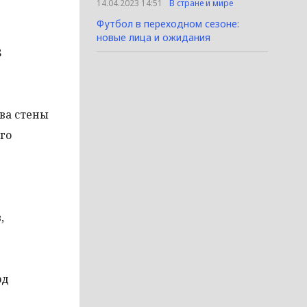
14.04.2023 14:51
В стране и мире
Футбол в переходном сезоне:
новые лица и ожидания
8
ва стены
го
,
рд