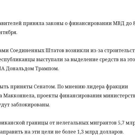
авителей приняла законы о финансировании МВД до 
нтября.
ми Соединенных Штатов возникли из-за строительст
еспубликанцы выступали за выделение средств на это
ША Дональдом Трампом.
быть приняты Сенатом. По мнению лидера фракции
а Макконнела, проекты финансирования министерств
удут заблокированы.
риканской границы от нелегальных мигрантов 5,7 мл
править на эти цели не более 1,3 млрд долларов.