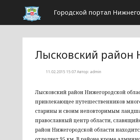
Городской портал Нижнего
Лысковский район 
11.02.2015 15:07 Автор: admin
Лысковский район Нижегородской облас
привлекающее путешественников мног
старины и своим неповторимым ландшаф
православный центр области, славящий
район Нижегородской области находится
отделяет 95 км. В районе кроме админи