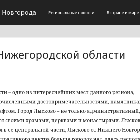
 Новгорода
Региональные новости
В стране и мире
Нижегородской области
ти – одно из интереснейших мест данного региона,
очисленными достопримечательностями, памятник
том. Город Лысково – не только административный,
ся своими храмами, церквами и монастырями. Лыско
 в ее центральной части, Лысково от Нижнего Новго
стративного центра больше городов нет, здесь распол