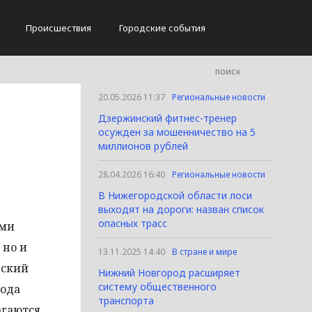
Происшествия
Городские события
20.05.2026 11:37
Региональные новости
Дзержинский фитнес-тренер
осужден за мошенничество на 5
миллионов рублей
28.04.2026 16:40
Региональные новости
В Нижегородской области лоси
выходят на дороги: назван список
опасных трасс
ами
 но и
13.11.2025 14:40
В стране и мире
вский
Нижний Новгород расширяет
систему общественного
рода
транспорта
агаются