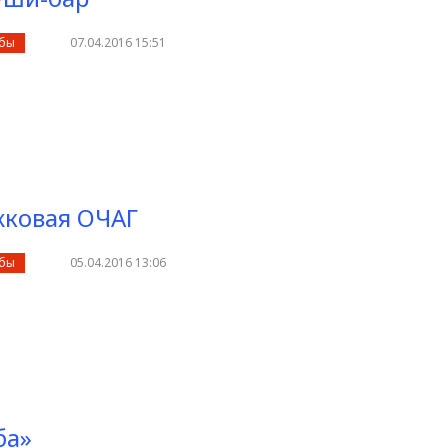
убы
07.04.2016 15:51
жковая ОЧАГ
убы
05.04.2016 13:06
ба»