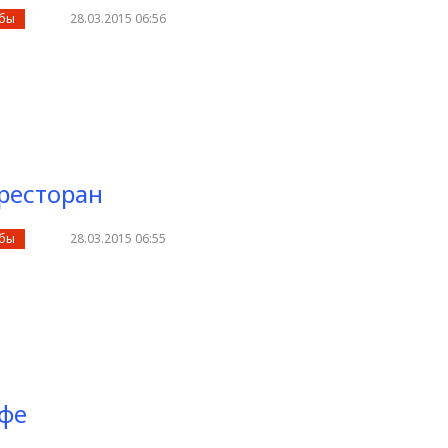
убы
28.03.2015 06:56
 ресторан
убы
28.03.2015 06:55
афе