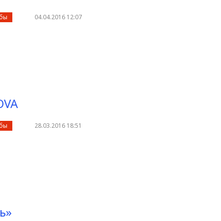
убы
04.04.2016 12:07
OVA
убы
28.03.2016 18:51
ь»